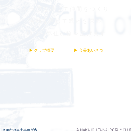
クラブを通じて仲間をつくり​
活動を通じて親睦を深め​
​地域へ奉仕の輪を広げます
▶ クラブ概要
▶ 会長あいさつ
© NAKAJOU TAINAI ROTALY CLU
629 齋藤行政書士事務所
内